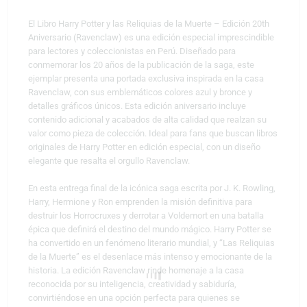
El Libro Harry Potter y las Reliquias de la Muerte – Edición 20th
Aniversario (Ravenclaw) es una edición especial imprescindible
para lectores y coleccionistas en Perú. Diseñado para
conmemorar los 20 años de la publicación de la saga, este
ejemplar presenta una portada exclusiva inspirada en la casa
Ravenclaw, con sus emblemáticos colores azul y bronce y
detalles gráficos únicos. Esta edición aniversario incluye
contenido adicional y acabados de alta calidad que realzan su
valor como pieza de colección. Ideal para fans que buscan libros
originales de Harry Potter en edición especial, con un diseño
elegante que resalta el orgullo Ravenclaw.
En esta entrega final de la icónica saga escrita por
J. K. Rowling
,
Harry, Hermione y Ron emprenden la misión definitiva para
destruir los Horrocruxes y derrotar a Voldemort en una batalla
épica que definirá el destino del mundo mágico.
Harry Potter
se
ha convertido en un fenómeno literario mundial, y “Las Reliquias
de la Muerte” es el desenlace más intenso y emocionante de la
historia. La edición Ravenclaw rinde homenaje a la casa
reconocida por su inteligencia, creatividad y sabiduría,
convirtiéndose en una opción perfecta para quienes se