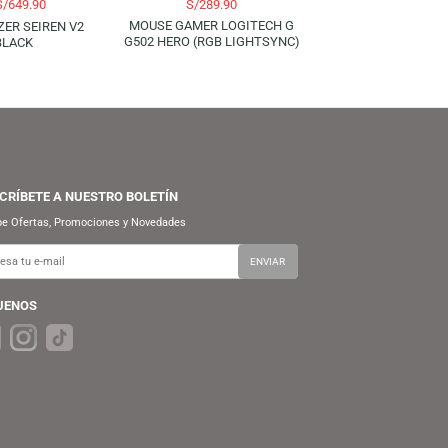
RAZER
LOGITECH G
S/
649.90
S/
289.90
S/
729.90
MOUSE GAMER LOGITECH G
MICRÓFONO RAZER SEIREN V2
G502 HERO (RGB LIGHTSYNC)
PRO – BLACK
SUSCRÍBETE A NUESTRO BOLETÍN
Recibe Ofertas, Promociones y Novedades