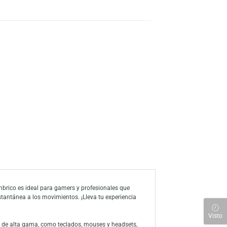
s
a de deseos