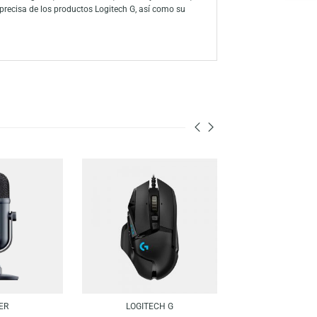
ispositivo inalámbrico es ideal para gamers y profesionales que
una respuesta instantánea a los movimientos. ¡Lleva tu experiencia
ión, sus productos de alta gama, como teclados, mouses y headsets,
puesta rápida y precisa de los productos Logitech G, así como su
 excelencia.
-11%