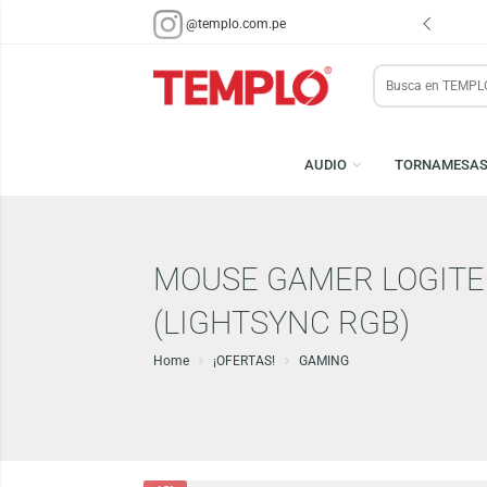
ENVÍOS EN 48 HRS.
PARA LIMA Y CALLAO (*)
@templo.com.pe
Search
here
AUDIO
TORN
MOUSE GAMER LOGI
(LIGHTSYNC RGB)
Home
¡OFERTAS!
GAMING