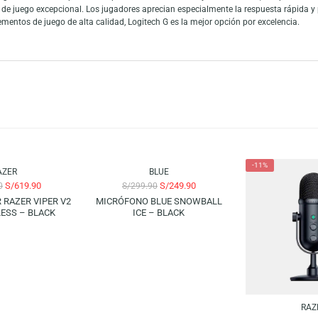
htspeed Wireless 25K en color negro con tecnología Lightsync RGB. Este d
 interrupciones. Su tecnología de seguimiento de alta precisión garantiza 
 producto de Logitech! Realiza tu compra ahora.
ia de los juegos. Reconocida por su compromiso con la calidad y la innovac
riencia de juego excepcional. Los jugadores aprecian especialmente la res
as implementos de juego de alta calidad, Logitech G es la mejor opción por
-17%
RAZER
BLUE
S/
619.90
S/
249.90
S/
729.90
S/
299.90