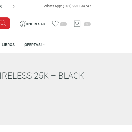
WhatsApp: (+51) 991194747
VISÍTANOS EN
CEN
INGRESAR
0
0
ICENCIAS
LIBROS
¡OFERTAS!
EED WIRELESS 25K – BLACK