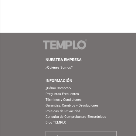
AUDÍFONO GAMER LOGITECH G
MOUSE
G935 WIRELESS 7.1 (RGB
PR
LIGHTSYNC)
NUESTRA EMPRESA
¿Quiénes Somos?