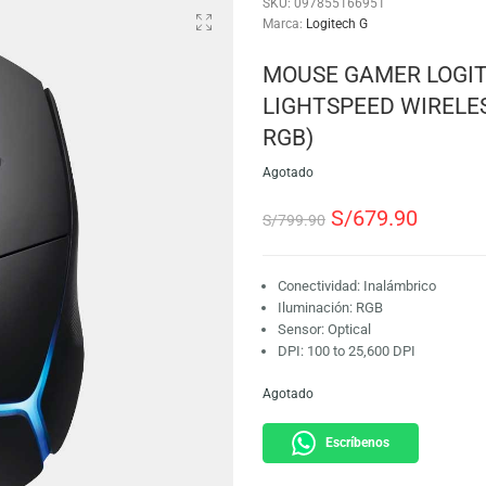
SKU:
097855166951
Marca:
Logitech G
MOUSE GAME
LIGHTSPEED
RGB)
Agotado
S/
679
S/
799.90
Conectividad: Ina
Iluminación: RGB
Sensor: Optical
DPI: 100 to 25,60