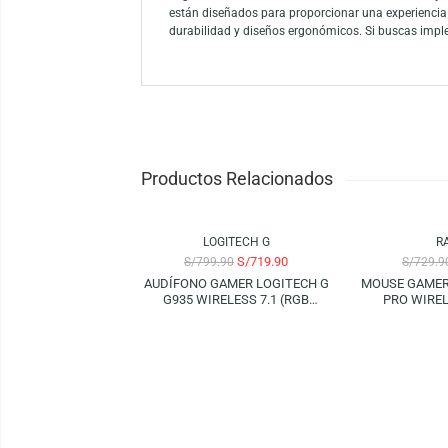
Logitech presenta su mouse G502 X Plus Lig
buscan una experiencia de uso óptima y sin
de uso al siguiente nivel con este increíble
Logitech G es la marca líder en la industr
están diseñados para proporcionar una expe
durabilidad y diseños ergonómicos. Si busc
Productos Relacionados
-10%
-15%
LOGITECH G
S/
719.90
S/
799.90