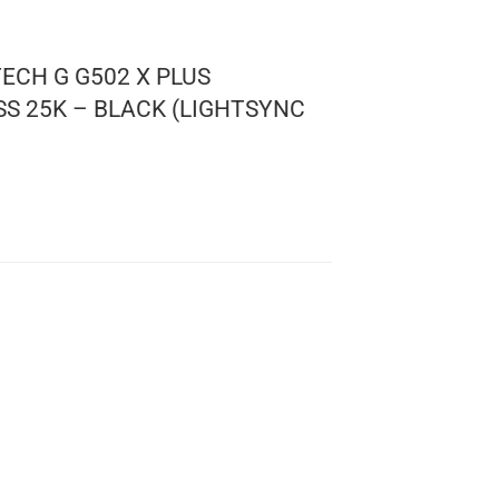
R LOGITECH G G502 X PLUS
 WIRELESS 25K – BLACK (LIGHTSYNC
.90
lámbrico
0 DPI