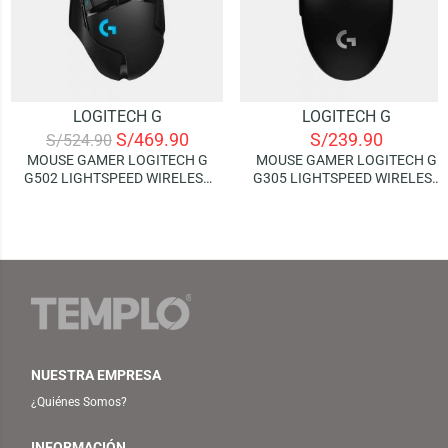
LOGITECH G
LOGITECH G
S/
469.90
S/
239.90
S/
524.90
MOUSE GAMER LOGITECH G
MOUSE GAMER LOGITECH G
G502 LIGHTSPEED WIRELESS
G305 LIGHTSPEED WIRELESS
(RGB LIGHTSYNC)
– BLACK
NUESTRA EMPRESA
¿Quiénes Somos?
INFORMACIÓN