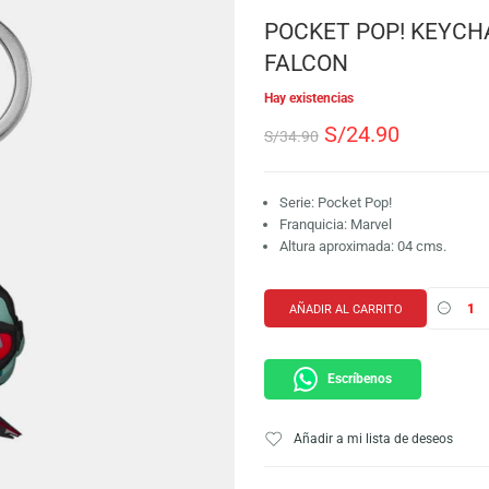
SKU:
889698574013
Marca:
Funko
POCKET POP
FALCON
Hay existencias
S/
24.9
S/
34.90
Serie: Pocket Pop
Franquicia: Marve
Altura aproximada
AÑADIR AL CARRI
Escríbeno