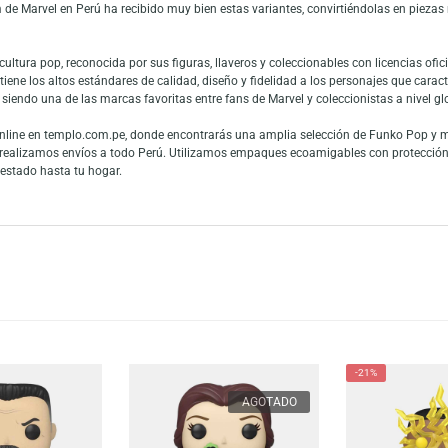
ie Falcon es un llavero coleccionable compacto y muy llamativo que repre
, este Pocket Pop presenta a Falcon en su versión zombie con el estilo cara
. Su tamaño práctico lo hace ideal para llevar en llaves, mochilas o cartu
ra quienes buscan merch original de Marvel en Perú con un toque diferente.
el Studios: What If…?, la serie animada que explora realidades alternativas
tos del fandom por su tono oscuro y creativo. Zombie Falcon es una de la
l fandom de Marvel en Perú ha recibido muy bien estas variantes, convirt
nal.
os de cultura pop, reconocida por sus figuras, llaveros y coleccionables co
hain mantiene los altos estándares de calidad, diseño y fidelidad a los pe
continúa siendo una de las marcas favoritas entre fans de Marvel y coleccio
 venta online en templo.com.pe, donde encontrarás una amplia selección 
la marca y realizamos envíos a todo Perú. Utilizamos empaques ecoamigables
erfecto estado hasta tu hogar.