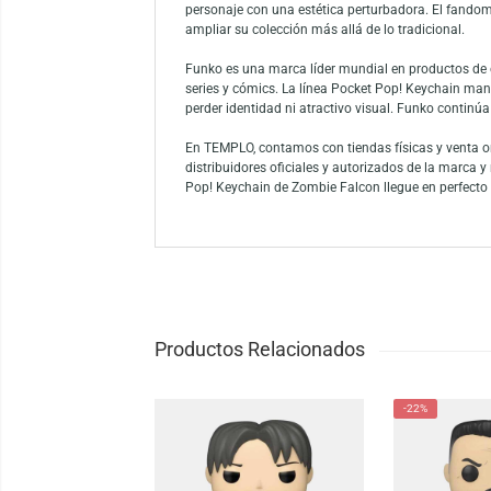
El Pocket Pop! Keychain: What If…? – Zomb
Marvel. Fabricado en vinilo de alta calidad
que lo diferencia de las versiones clásicas
coleccionistas. Es una excelente opción pa
Este producto pertenece al universo de Marv
convirtió rápidamente en uno de los favori
personaje con una estética perturbadora. E
ampliar su colección más allá de lo tradicio
Funko es una marca líder mundial en product
series y cómics. La línea Pocket Pop! Keyc
perder identidad ni atractivo visual. Funko 
En TEMPLO, contamos con tiendas físicas y
distribuidores oficiales y autorizados de 
Pop! Keychain de Zombie Falcon llegue en p