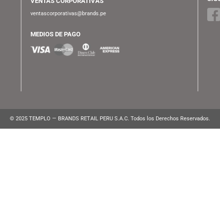
ATENCIÓN AL CLIENTE
Lunes a Viernes de 10:00 am a 10:00 pm
WhatsApp:
(+51) 991 194 747
atencionalcliente@brands.pe
VENTAS CORPORATIVAS
ventascorporativas@brands.pe
MEDIOS DE PAGO