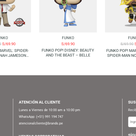
AGOTADO
FUNKO
FUNKO
S/
69.90
S/
69.90
S/
89.90
FUNKO POP! DISNEY: BEAUTY
 POP! MARVEL: SPIDER-
F
AND THE BEAST – BELLE
 – J. JONAH JAMESON
(SPECIAL EDITION)