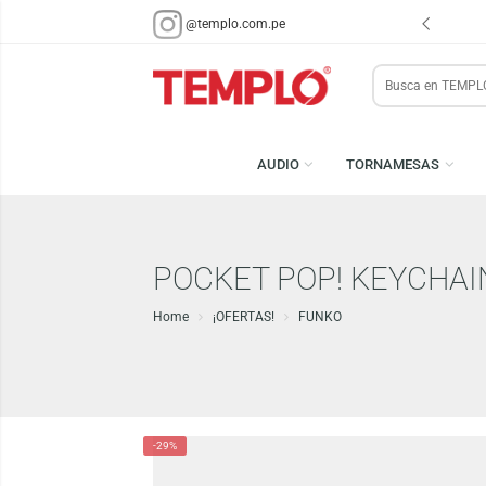
ENVÍOS EN 48 HRS.
PARA LIMA Y CALLAO (*)
@templo.com.pe
Search
here
AUDIO
TORNAMESA
POCKET POP! KEYCH
Home
¡OFERTAS!
FUNKO