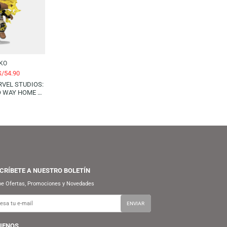
-21%
-14%
FUNKO
S/
59.90
S/
69.90
FUNKO POP! ANIMATION:
BORUTO NARUTO NEXT
GENERATIONS – BORUTO (WITH
MARKS)
FUNKO
S/
54.90
S/
69.90
UNKO POP! MARVEL STUDIOS:
SPIDER-MAN NO WAY HOME –
ELECTRO