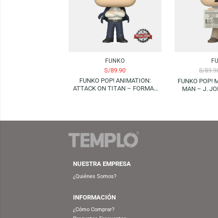
Productos Relacionados
-22%
FUNKO
S/
89.90
FUNKO POP! ANIMATION:
FUNKO
ATTACK ON TITAN – FORMAL
MAN
LEVI (SPECIAL EDITION)