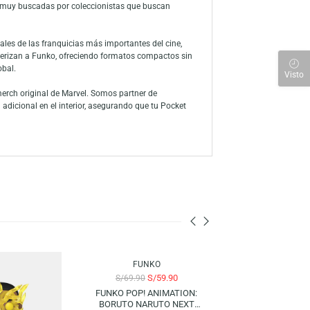
senta una de las versiones más oscuras e impactantes del universo
cterístico de Funko, resaltando detalles macabros y un diseño único
cheras, además de funcionar como pieza decorativa para
 dentro del multiverso del MCU. El episodio de los zombis se
s versiones más recordadas de ese arco, combinando el heroísmo del
iéndolas en piezas muy buscadas por coleccionistas que buscan
n licencias oficiales de las franquicias más importantes del cine,
rsonajes que caracterizan a Funko, ofreciendo formatos compactos sin
nistas a nivel global.
de Funko Pop y merch original de Marvel. Somos partner de
 con protección adicional en el interior, asegurando que tu Pocket