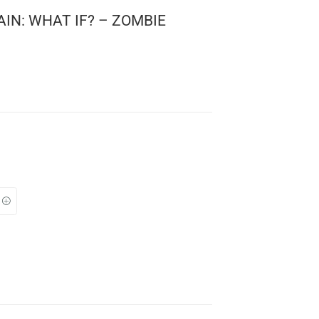
! KEYCHAIN: WHAT IF? – ZOMBIE
0
!
l
: 04 cms.
TO
s