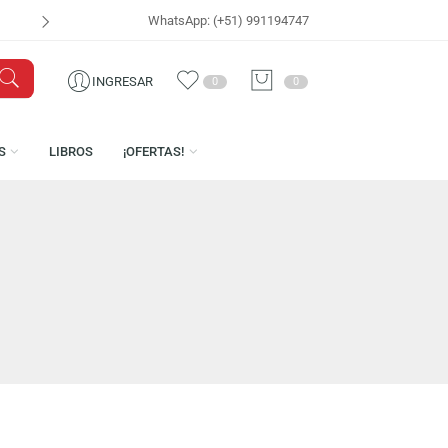
WhatsApp: (+51) 991194747
VISÍTANOS EN
CEN
INGRESAR
0
0
LICENCIAS
LIBROS
¡OFERTAS!
CON