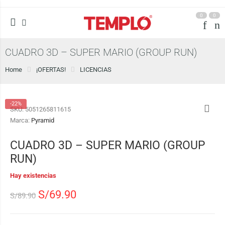
0
0
CUADRO 3D – SUPER MARIO (GROUP RUN)
Home
¡OFERTAS!
LICENCIAS
-22%
SKU:
5051265811615
Marca:
Pyramid
CUADRO 3D – SUPER MARIO (GROUP
RUN)
Hay existencias
S/
69.90
S/
89.90