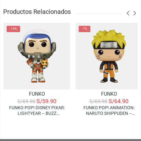
Productos Relacionados
-14%
-7%
FUNKO
FUNKO
S/
59.90
S/
64.90
S/
69.90
S/
69.90
FUNKO POP! DISNEY PIXAR:
FUNKO POP! ANIMATION:
LIGHTYEAR – BUZZ
NARUTO SHIPPUDEN –
LIGHTYEAR (XL-15)
NARUTO