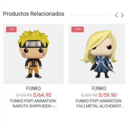
Productos Relacionados
-7%
-14%
FUNKO
FUNKO
S/
64.90
S/
59.90
S/
69.90
S/
69.90
FUNKO POP! ANIMATION:
FUNKO POP! ANIMATION:
NARUTO SHIPPUDEN –
FULLMETAL ALCHEMIST
NARUTO
BROTHERHOOD – OLIVIER
MIRA ARMSTRONG