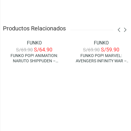
Productos Relacionados
FUNKO
FUNKO
-7%
-14%
S/
64.90
S/
59.90
S/
69.90
S/
69.90
FUNKO POP! ANIMATION:
FUNKO POP! MARVEL:
NARUTO SHIPPUDEN –
AVENGERS INFINITY WAR –
NARUTO
BUCKY BARNES