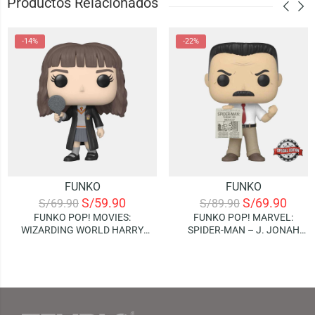
Productos Relacionados
-14%
-22%
FUNKO
FUNKO
S/
59.90
S/
69.90
S/
69.90
S/
89.90
FUNKO POP! MOVIES:
FUNKO POP! MARVEL:
WIZARDING WORLD HARRY
SPIDER-MAN – J. JONAH
POTTER – HERMIONE
JAMESON (SPECIAL EDITION)
GRANGER (CHAMBER OF
SECRETS 20TH)