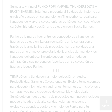
Suma a tu vitrina el FUNKO POP! MARVEL: THUNDERBOLTS –
BUCKY BARNES. Esta figura presenta al Soldado del Invierno con
un diseño basado en su aparición en Thunderbolts. Ideal para
fanáticos de Marvel y coleccionistas de héroes icónicos. Añade
carácter, historia y acción a tu colección con Bucky Barnes.
Funko es la marca líder entre los conocedores y fans de las
figuras de colección. La gran conexión con la cultura pop a
través de la amplia línea de productos, han consolidado a la
marca como el mayor propietario de licencias del mundo y los
fanáticos del entretenimiento pueden mostrar toda su
admiración a sus personajes favoritos con su colección de
figuras y juegos Funko.
TEMPLO es la tienda con la mejor selección en Audio,
Productividad, Gaming y Coleccionables. Explora templo.com.pe
para descubrir lo mejor en audífonos, tornamesas, micrófonos y
cámaras web para creadores de contenido y teletrabajo.
Sumérgete en nuestra gama de productos gaming con teclados,
mouse y headsets de alta calidad. Además, encuentra
Visto
exclusivas agendas, posters y lo mejor de Funko para tu
colección. Navega en templo.com.pe donde la diversión y