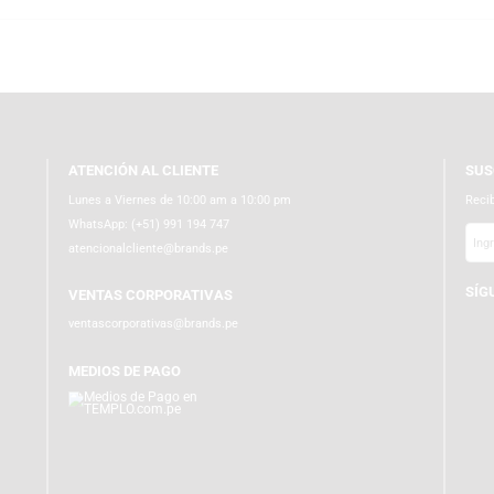
tu colección. Navega en templo.com.pe donde la diversión y tecnología se u
ATENCIÓN AL CLIENTE
Lunes a Viernes de 10:00 am a 10:00 pm
WhatsApp:
(+51) 991 194 747
atencionalcliente@brands.pe
VENTAS CORPORATIVAS