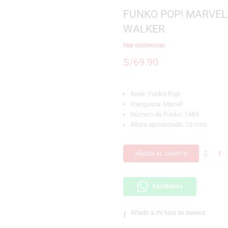
SKU:
889698760300
Marca:
Funko
FUNKO POP!
WALKER
Hay existencias
S/
69.90
Serie: Funko Pop!
Franquicia: Marve
Número de Funko:
Altura aproximada
AÑADIR AL CARRI