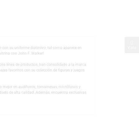
s
de deseos
ido superhéroe con su uniforme distintivo, tal como aparece en
 y carácter a tu vitrina con John F. Walker!
 a través de la amplia línea de productos, han consolidado a la marca
ón a sus personajes favoritos con su colección de figuras y juegos
 para descubrir lo mejor en audífonos, tornamesas, micrófonos y
s, mouse y headsets de alta calidad. Además, encuentra exclusivas