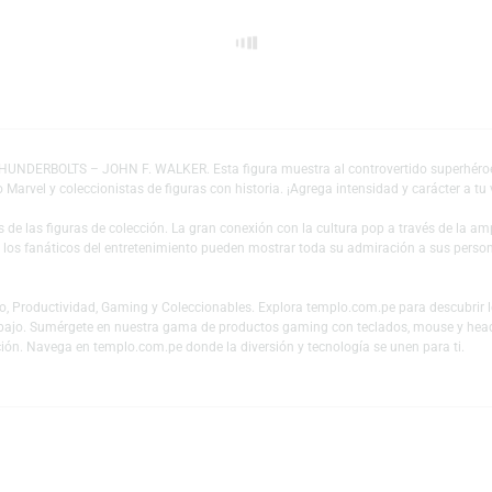
Escríbeno
Añadir a mi lista 
ARVEL: THUNDERBOLTS – JOHN F. WALKER. Esta figura muestra al controvert
Universo Marvel y coleccionistas de figuras con historia. ¡Agrega intensidad
es y fans de las figuras de colección. La gran conexión con la cultura pop
 mundo y los fanáticos del entretenimiento pueden mostrar toda su admiraci
 en Audio, Productividad, Gaming y Coleccionables. Explora templo.com.pe
 teletrabajo. Sumérgete en nuestra gama de productos gaming con teclado