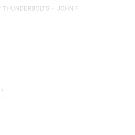
 MARVEL: THUNDERBOLTS – JOHN F.
l
 1484
: 10 cms.
TO