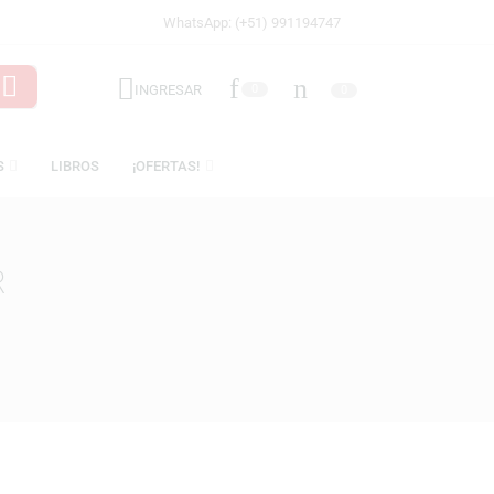
WhatsApp: (+51) 991194747
INGRESAR
0
LICENCIAS
LIBROS
¡OFERTAS!
 WALKER