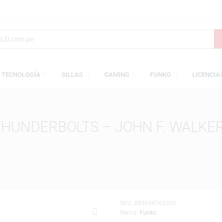
S
TECNOLOGÍA
SILLAS
GAMING
FUNKO
L: THUNDERBOLTS – JOHN F.
EL