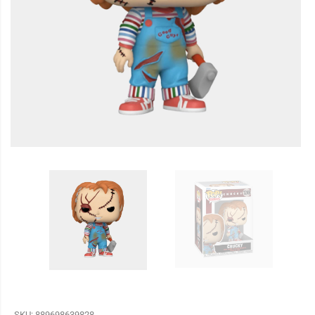
SKU:
889698639828