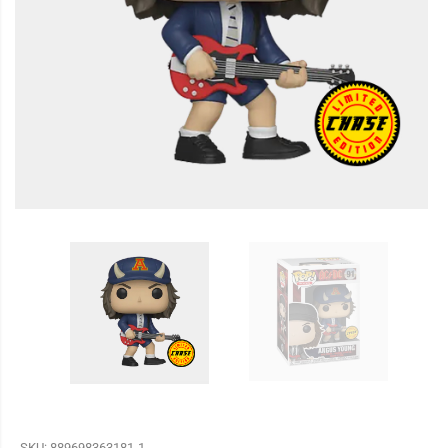
SKU:
889698363181-1