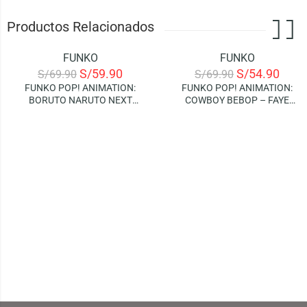
Productos Relacionados
FUNKO
FUNKO
-14%
-21%
S/
59.90
S/
54.90
S/
69.90
S/
69.90
FUNKO POP! ANIMATION:
FUNKO POP! ANIMATION:
BORUTO NARUTO NEXT
COWBOY BEBOP – FAYE
GENERATIONS – BORUTO
VALENTINE
(WITH MARKS)