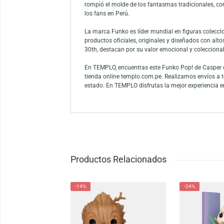
El Funko Pop! Movies: Casper 30th – Casper 
especial celebra los 30 años de la icónica 
Pop! destaca por sus acabados suaves, color
familiar. Es un artículo ideal tanto para co
Casper (Gasparín) es uno de los personajes
años 90 marcó a toda una generación y sigu
rompió el molde de los fantasmas tradicio
los fans en Perú.
La marca Funko es líder mundial en figuras 
productos oficiales, originales y diseñado
30th, destacan por su valor emocional y co
En TEMPLO, encuentras este Funko Pop! de C
tienda online templo.com.pe. Realizamos en
estado. En TEMPLO disfrutas la mejor exper