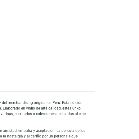
s
a de deseos