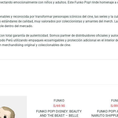
(Gasparín) es una figura coleccionable llena de nostalgia, ideal para fans 
película Casper, presentando al tierno fantasma con su clásica sonrisa y ap
es bien definidos y el estilo POP! inconfundible, convirtiéndose en una piez
leccionistas como para regalo.
 más queridos del cine y la animación, recordado por su espíritu bondados
e siendo un referente del cine familiar y fantástico. Su fandom permanece 
nales, conectando emocionalmente con niños y adultos. Este Funko Pop! r
coleccionables y reconocida por transformar personajes icónicos del cine, 
s con altos estándares de calidad, muy valorados por coleccionistas y am
leccionable dentro del mercado.
asper con total garantía de autenticidad. Somos partner de distribuidores 
víos a todo Perú utilizando empaques ecoamigables y protección adicional 
iencia en merchandising original y coleccionables de cine.