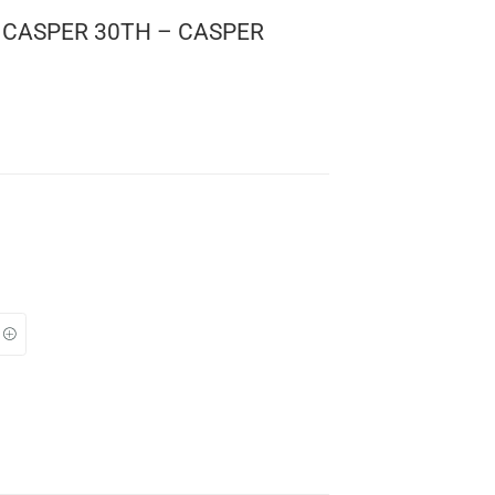
 MOVIES: CASPER 30TH – CASPER
r
 1848
: 10 cms.
TO