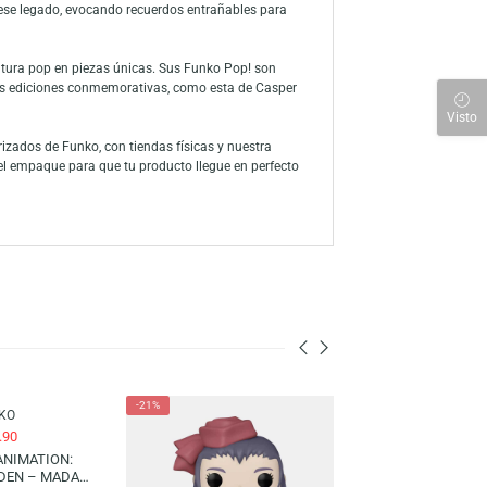
del cine clásico y del merchandising original en Perú. Esta edición
ariencia amigable. Elaborado en vinilo de alta calidad, este Funko
a perfecta para vitrinas, escritorios o colecciones dedicadas al cine
o y su mensaje de amistad, empatía y aceptación. La película de los
vigente gracias a la nostalgia y al cariño por un personaje que
inde homenaje a ese legado, evocando recuerdos entrañables para
las series y la cultura pop en piezas únicas. Sus Funko Pop! son
antes del merch. Las ediciones conmemorativas, como esta de Casper
oficiales y autorizados de Funko, con tiendas físicas y nuestra
en el interior del empaque para que tu producto llegue en perfecto