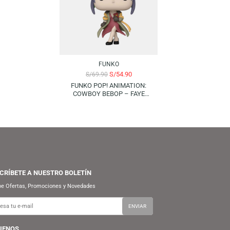
-21%
FUNKO
S/
89.90
FUNKO POP! ANIMATION:
ARUTO SHIPPUDEN – MADARA
CHIHA (SIX PATHS) | GLOWS IN
THE DARK (SPECIAL EDITION)
FUNKO
S/
54.90
S/
69.90
FUNKO POP! ANIMATION:
COWBOY BEBOP – FAYE
VALENTINE