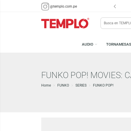
ENVÍOS EN 48 HRS.
PARA LIMA Y CALLAO (*)
@templo.com.pe
Search
here
AUDIO
TORN
FUNKO POP! MOVIE
Home
FUNKO
SERIES
FUNKO POP!