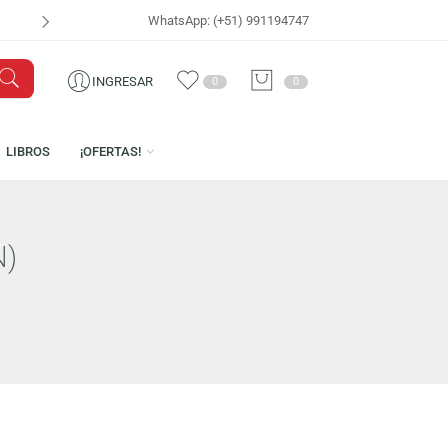
WhatsApp: (+51) 991194747
VISÍTANOS EN
CEN
INGRESAR
0
0
ICENCIAS
LIBROS
¡OFERTAS!
SPARÍN)