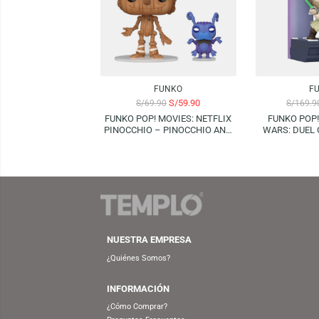
Productos Relacionados
-14%
-24%
FUNKO
S/
59.90
S/
69.90
FUNKO POP! MOVIES: NETFLIX
FUN
PINOCCHIO – PINOCCHIO AND
WARS:
CRICKET
QU