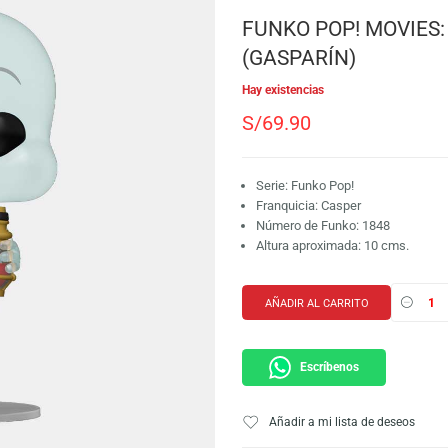
SKU:
889698863360
Marca:
Funko
FUNKO POP!
(GASPARÍN)
Hay existencias
S/
69.90
Serie: Funko Pop!
Franquicia: Caspe
Número de Funko:
Altura aproximada
AÑADIR AL CARRI