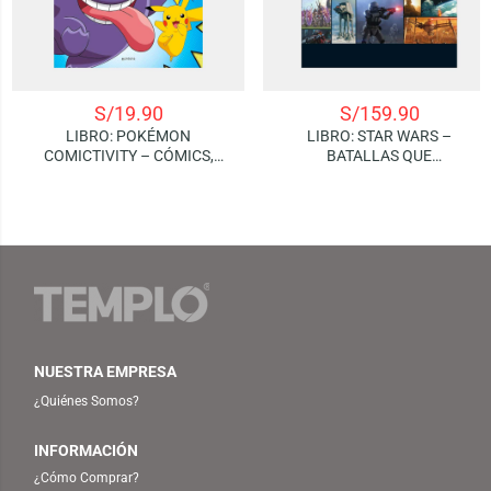
S/
19.90
S/
159.90
LIBRO: POKÉMON
LIBRO: STAR WARS –
COMICTIVITY – CÓMICS,
BATALLAS QUE
JUEGOS, ACTIVIDADES Y
TRANSFORMARON LA
MUCHO MÁS | ¡DIVERSIÓN AL
GALAXIA
MÁXIMO!
NUESTRA EMPRESA
¿Quiénes Somos?
INFORMACIÓN
¿Cómo Comprar?