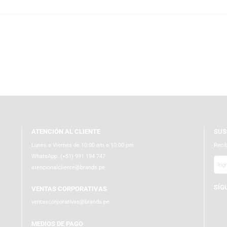
a hispana.
ar edición interactiva y muchas otras ediciones especiales de Harry Pott
rar fácilmente desde cualquier parte del Perú. Además, TEMPLO es partner 
os pedidos se envían a todo el Perú con empaques ecoamigables y protección
ATENCIÓN AL CLIENTE