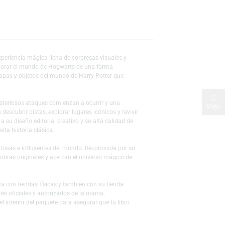
de deseos
la saga en una experiencia mágica llena de sorpresas visuales y
es que permiten explorar el mundo de Hogwarts de una forma
emblemáticas, mapas y objetos del mundo de Harry Potter que
a el colegio. Misteriosos ataques comienzan a ocurrir y una
 lectores pueden descubrir pistas, explorar lugares icónicos y revivir
therin. Gracias a su diseño editorial creativo y su alta calidad de
te de disfrutar esta historia clásica.
literarias más exitosas e influyentes del mundo. Reconocida por su
 la esencia de las obras originales y acercan el universo mágico de