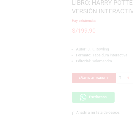
SKU:
978841863701
LIBRO: HAR
VERSIÓN I
Hay existencias
S/
199.90
Autor:
J. K. Rowli
Formato:
Tapa dur
Editorial:
Salaman
AÑADIR AL CARRI
Escríbeno