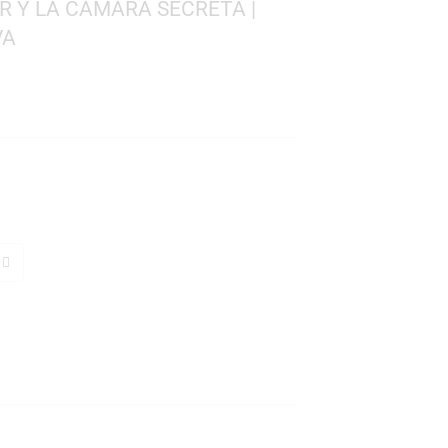
8
RY POTTER Y LA CÁMARA SECRETA |
NTERACTIVA
ng
a interactiva
dra
TO
s