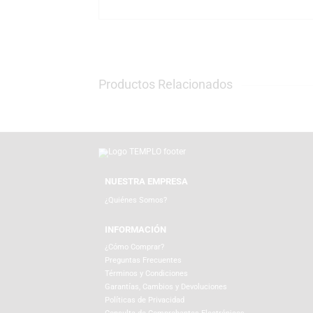
J.K. Rowling a millones de lectores de habl
En TEMPLO puedes encontrar esta espectacul
online en templo.com.pe, donde puedes comp
garantizando productos originales. Todos l
llegue en perfecto estado.
Productos Relacionados
NUESTRA EMPRESA