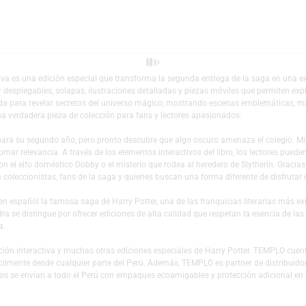
Añadir a mi lista 
 Interactiva es una edición especial que transforma la segunda entrega de 
por incluir desplegables, solapas, ilustraciones detalladas y piezas móvil
 diseñada para revelar secretos del universo mágico, mostrando escenas 
ción en una verdadera pieza de colección para fans y lectores apasionados.
Hogwarts para su segundo año, pero pronto descubre que algo oscuro amenaz
ve a tomar relevancia. A través de los elementos interactivos del libro, los
entro con el elfo doméstico Dobby o el misterio que rodea al heredero de Sly
ecta para coleccionistas, fans de la saga y quienes buscan una forma diferen
ublicar en español la famosa saga de Harry Potter, una de las franquicias 
 Salamandra se distingue por ofrecer ediciones de alta calidad que respetan