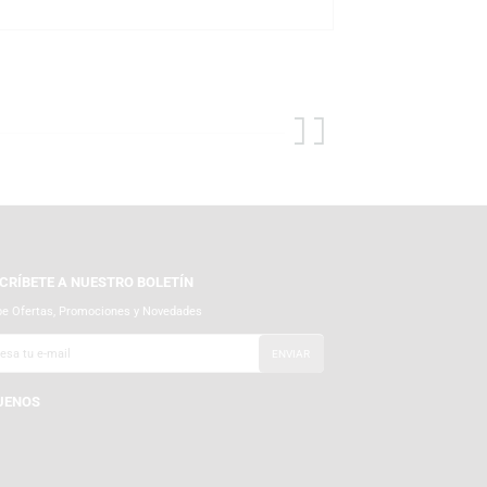
er. TEMPLO cuenta con tiendas físicas y también con su tienda
de distribuidores oficiales y autorizados de la marca,
 adicional en el interior del paquete para asegurar que tu libro
SUSCRÍBETE A NUESTRO BOLETÍN