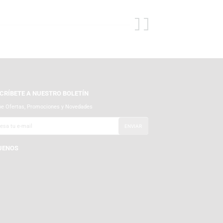
oamigables y protección adicional en el interior del empaque para
SUSCRÍBETE A NUESTRO BOLETÍN
Recibe Ofertas, Promociones y Novedades