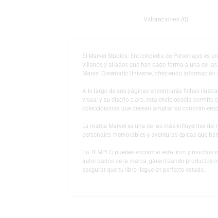
Descripción
Valoraciones (0)
El Marvel Studios: Enciclopedia de Persona
villanos y aliados que han dado forma a un
Marvel Cinematic Universe
, ofreciendo info
A lo largo de sus páginas encontrarás fich
visual y su diseño claro, esta enciclopedia
coleccionistas que desean ampliar su conoc
La marca
Marvel
es una de las más influyen
personajes memorables y aventuras épicas
En TEMPLO, puedes encontrar este libro y m