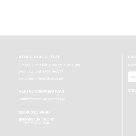
ductos originales. Además, realizamos envíos a todo Perú con empaques ec
ado.
ATENCIÓN AL CLIENTE
Lunes a Viernes de 10:00 am a 10:00 pm
WhatsApp:
(+51) 991 194 747
atencionalcliente@brands.pe