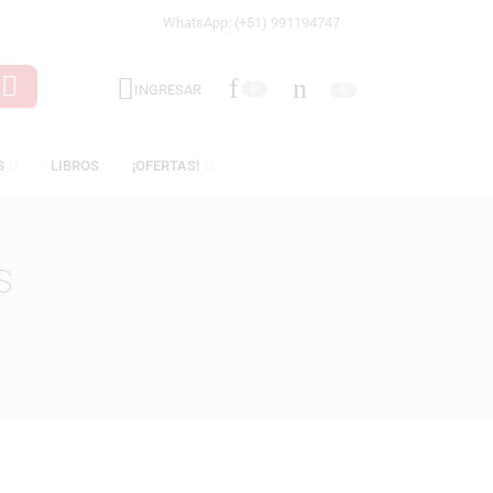
WhatsApp: (+51) 991194747
INGRESAR
0
LICENCIAS
LIBROS
¡OFERTAS!
SONAJES