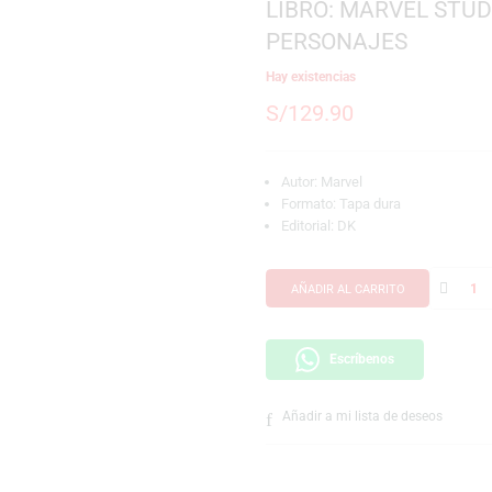
SKU:
978024176584
LIBRO: MAR
PERSONAJE
Hay existencias
S/
129.90
Autor:
Marvel
Formato: Tapa du
Editorial:
DK
AÑADIR AL CARRI
Escríbeno