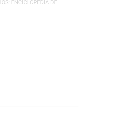
5
VEL STUDIOS: ENCICLOPEDIA DE
S
ra
TO
s