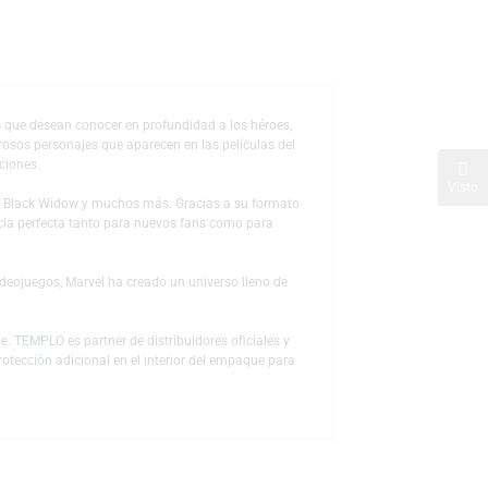
de deseos
de
Marvel Studios
que desean conocer en profundidad a los héroes,
tallados de numerosos personajes que aparecen en las películas del
s distintas producciones.
in America
,
Thor
,
Black Widow
y muchos más. Gracias a su formato
ose en una referencia perfecta tanto para nuevos fans como para
culas, series y videojuegos, Marvel ha creado un universo lleno de
web templo.com.pe. TEMPLO es partner de distribuidores oficiales y