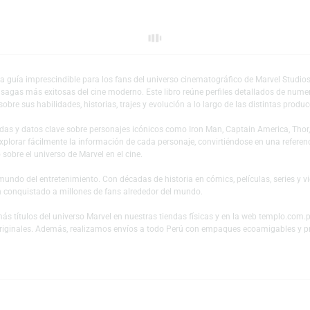
Añadir a mi lista 
jes es una guía imprescindible para los fans del universo cinematográfico 
a de las sagas más exitosas del cine moderno. Este libro reúne perfiles de
rmación sobre sus habilidades, historias, trajes y evolución a lo largo de la
as ilustradas y datos clave sobre personajes icónicos como
Iron Man
,
Capta
 permite explorar fácilmente la información de cada personaje, convirtiénd
imiento sobre el universo de Marvel en el cine.
tes del mundo del entretenimiento. Con décadas de historia en cómics, pelí
 que han conquistado a millones de fans alrededor del mundo.
uchos más títulos del universo Marvel en nuestras tiendas físicas y en la 