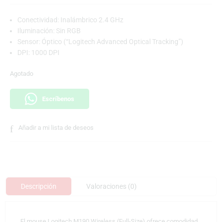
Conectividad: Inalámbrico 2.4 GHz
Iluminación: Sin RGB
Sensor: Óptico (“Logitech Advanced Optical Tracking”)
DPI: 1000 DPI
Agotado
Escríbenos
Añadir a mi lista de deseos
Descripción
Valoraciones (0)
El mouse Logitech M190 Wireless (Full-Size) ofrece comodidad,