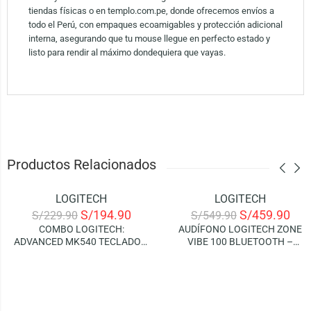
tiendas físicas o en templo.com.pe, donde ofrecemos envíos a
todo el Perú, con empaques ecoamigables y protección adicional
interna, asegurando que tu mouse llegue en perfecto estado y
listo para rendir al máximo dondequiera que vayas.
Productos Relacionados
LOGITECH
LOGITECH
-15%
-16%
S/
194.90
S/
459.90
S/
229.90
S/
549.90
AGOTADO
COMBO LOGITECH:
AUDÍFONO LOGITECH ZONE
ADVANCED MK540 TECLADO +
VIBE 100 BLUETOOTH –
MOUSE WIRELESS – BLACK
WHITE | NOISE CANCELLING
(SPANISH)