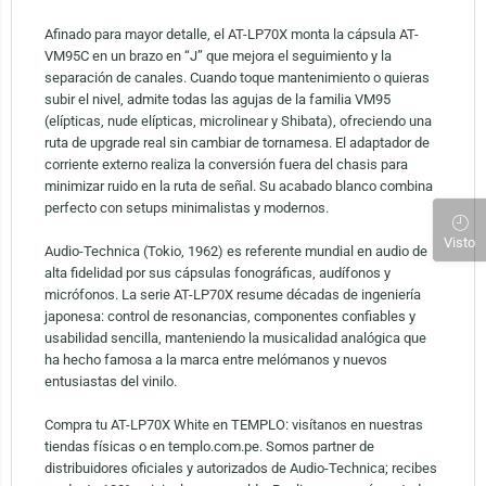
Afinado para mayor detalle, el AT-LP70X monta la cápsula AT-
VM95C en un brazo en “J” que mejora el seguimiento y la
separación de canales. Cuando toque mantenimiento o quieras
subir el nivel, admite todas las agujas de la familia VM95
(elípticas, nude elípticas, microlinear y Shibata), ofreciendo una
ruta de upgrade real sin cambiar de tornamesa. El adaptador de
corriente externo realiza la conversión fuera del chasis para
minimizar ruido en la ruta de señal. Su acabado blanco combina
perfecto con setups minimalistas y modernos.
Visto
Audio-Technica (Tokio, 1962) es referente mundial en audio de
alta fidelidad por sus cápsulas fonográficas, audífonos y
micrófonos. La serie AT-LP70X resume décadas de ingeniería
japonesa: control de resonancias, componentes confiables y
usabilidad sencilla, manteniendo la musicalidad analógica que
ha hecho famosa a la marca entre melómanos y nuevos
entusiastas del vinilo.
Compra tu AT-LP70X White en TEMPLO: visítanos en nuestras
tiendas físicas o en templo.com.pe. Somos partner de
distribuidores oficiales y autorizados de Audio-Technica; recibes