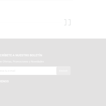
iales y autorizados de Audio-Technica, por lo que recibes producto
na para que tu tornamesa llegue en perfecto estado. Atendemos con
n vinilo con la confianza de TEMPLO!
SUSCRÍBETE A NUESTRO BOLETÍN
Recibe Ofertas, Promociones y Novedades