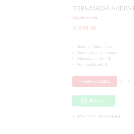
SKU:
496131014713
Marca:
Audio-Techni
TORNAMESA
Hay existencias
S/
899.90
Sistema: Automát
Conectividad: Alá
Velocidades: 33 /
Pre-amplificado: S
AÑADIR AL CARRI
Escríbeno