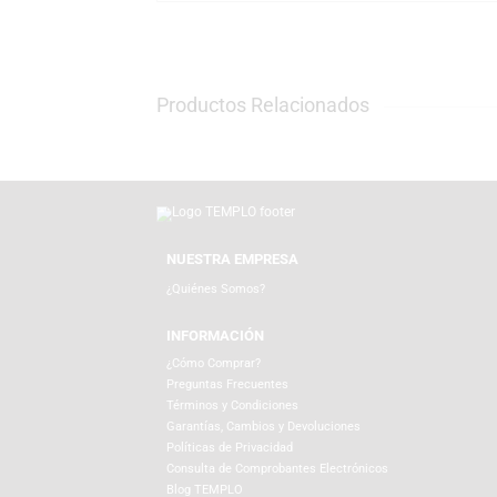
demuestra por qué sigue liderando el segme
Compra tu AT-LP60X en TEMPLO: visítanos en
100% original con garantía. Hacemos envío
asesoría experta para ayudarte a armar tu 
Productos Relacionados
NUESTRA EMPRESA
¿Quiénes Somos?