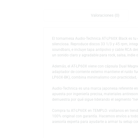
Descripción
Valoraciones (0)
El tornamesa Audio-Technica AT-LP60X Blac
silenciosa. Reproduce discos 33 1/3 y 45 r
soundbars, e incluye tapa antipolvo y cabl
un sonido claro y agradable para rock, sals
Además, el AT-LP60X viene con cápsula Du
adaptador de corriente externo mantiene el r
LP60X-BK), combina minimalismo con practi
Audio-Technica es una marca japonesa refe
apuesta por ingeniería precisa, materiales 