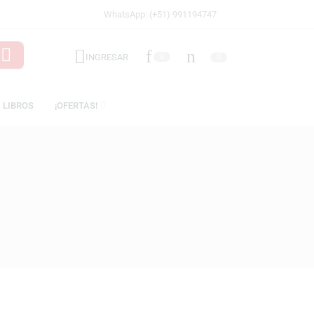
WhatsApp: (+51) 991194747
INGRESAR
0
ICENCIAS
LIBROS
¡OFERTAS!