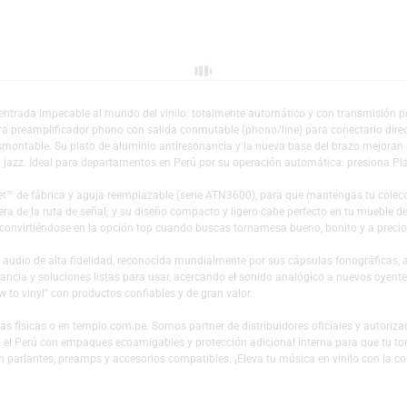
Añadir a mi lista 
k es tu entrada impecable al mundo del vinilo: totalmente automático y co
pm, integra preamplificador phono con salida conmutable (phono/line) par
e RCA desmontable. Su plato de aluminio antiresonancia y la nueva base de
a, indie o jazz. Ideal para departamentos en Perú por su operación automáti
al Magnet™ de fábrica y aguja reemplazable (serie ATN3600), para que ma
uido fuera de la ruta de señal; y su diseño compacto y ligero cabe perfecto
cidad, convirtiéndose en la opción top cuando buscas tornamesa bueno, bo
rente en audio de alta fidelidad, reconocida mundialmente por sus cápsul
antiresonancia y soluciones listas para usar, acercando el sonido analógico