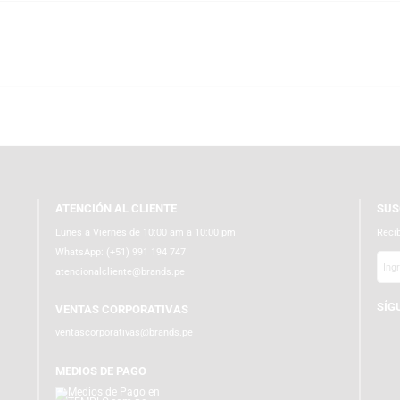
nto “new to vinyl” con productos confiables y de gran valor.
 tiendas físicas o en templo.com.pe. Somos partner de distribuidores ofic
s a todo el Perú con empaques ecoamigables y protección adicional inter
setup con parlantes, preamps y accesorios compatibles. ¡Eleva tu música e
ATENCIÓN AL CLIENTE
Lunes a Viernes de 10:00 am a 10:00 pm