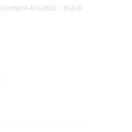
6
ca
 AUDIO-TECHNICA AT-LP60X – BLACK
ico
mbrico
 45
í
TO
s