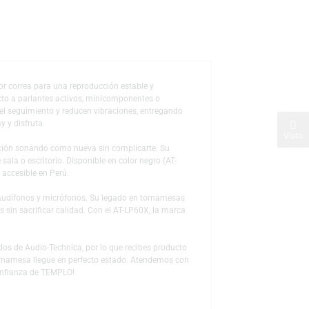
de deseos
n transmisión por correa para una reproducción estable y
a conectarlo directo a parlantes activos, minicomponentes o
l brazo mejoran el seguimiento y reducen vibraciones, entregando
ca: presiona Play y disfruta.
ntengas tu colección sonando como nueva sin complicarte. Su
 en tu mueble de sala o escritorio. Disponible en color negro (AT-
nito y a precio accesible en Perú.
as fonográficas, audífonos y micrófonos. Su legado en tornamesas
 a nuevos oyentes sin sacrificar calidad. Con el AT-LP60X, la marca