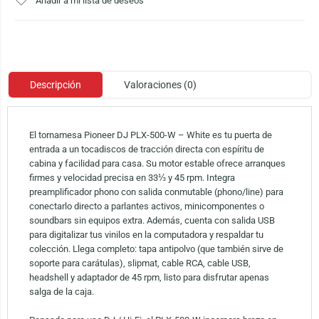
Añadir a mi lista de deseos
Descripción
Valoraciones (0)
El tornamesa Pioneer DJ PLX-500-W – White es tu puerta de
entrada a un tocadiscos de tracción directa con espíritu de
cabina y facilidad para casa. Su motor estable ofrece arranques
firmes y velocidad precisa en 33⅓ y 45 rpm. Integra
preamplificador phono con salida conmutable (phono/line) para
conectarlo directo a parlantes activos, minicomponentes o
soundbars sin equipos extra. Además, cuenta con salida USB
para digitalizar tus vinilos en la computadora y respaldar tu
colección. Llega completo: tapa antipolvo (que también sirve de
soporte para carátulas), slipmat, cable RCA, cable USB,
headshell y adaptador de 45 rpm, listo para disfrutar apenas
salga de la caja.