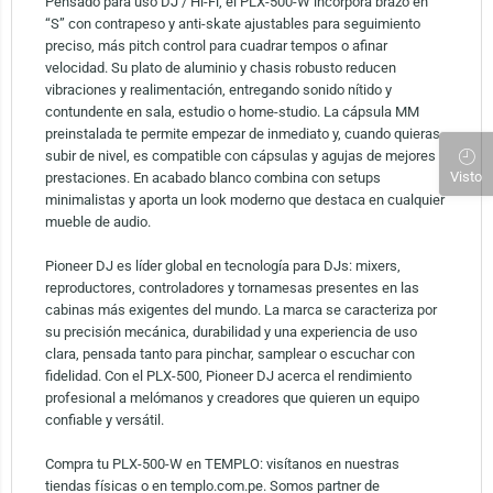
Pensado para uso DJ / Hi-Fi, el PLX-500-W incorpora brazo en
“S” con contrapeso y anti-skate ajustables para seguimiento
preciso, más pitch control para cuadrar tempos o afinar
velocidad. Su plato de aluminio y chasis robusto reducen
vibraciones y realimentación, entregando sonido nítido y
contundente en sala, estudio o home-studio. La cápsula MM
preinstalada te permite empezar de inmediato y, cuando quieras
subir de nivel, es compatible con cápsulas y agujas de mejores
Visto
prestaciones. En acabado blanco combina con setups
minimalistas y aporta un look moderno que destaca en cualquier
mueble de audio.
Pioneer DJ es líder global en tecnología para DJs: mixers,
reproductores, controladores y tornamesas presentes en las
cabinas más exigentes del mundo. La marca se caracteriza por
su precisión mecánica, durabilidad y una experiencia de uso
clara, pensada tanto para pinchar, samplear o escuchar con
fidelidad. Con el PLX-500, Pioneer DJ acerca el rendimiento
profesional a melómanos y creadores que quieren un equipo
confiable y versátil.
Compra tu PLX-500-W en TEMPLO: visítanos en nuestras
tiendas físicas o en templo.com.pe. Somos partner de