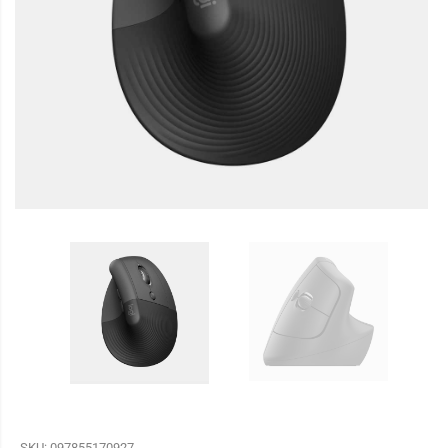
SKU:
097855170927