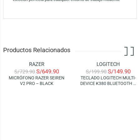
Productos Relacionados
RAZER
LOGITECH
-11%
-25%
S/
649.90
S/
149.90
S/
729.90
S/
199.90
MICRÓFONO RAZER SEIREN
TECLADO LOGITECH MULTI-
V2 PRO – BLACK
DEVICE K380 BLUETOOTH –
WHITE (SPANISH)