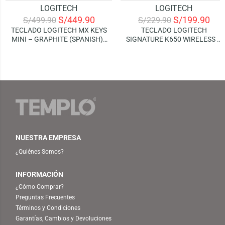
LOGITECH
LOGITECH
S/
449.90
S/
199.90
S/
499.90
S/
229.90
TECLADO LOGITECH MX KEYS
TECLADO LOGITECH
MINI – GRAPHITE (SPANISH) |
SIGNATURE K650 WIRELESS –
SMART ILLUMINATION
WHITE (SPANISH)
NUESTRA EMPRESA
¿Quiénes Somos?
INFORMACIÓN
¿Cómo Comprar?
Preguntas Frecuentes
Términos y Condiciones
Garantías, Cambios y Devoluciones