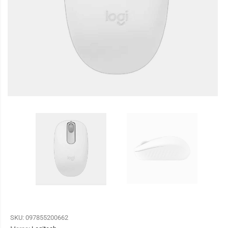
SKU:
097855200662