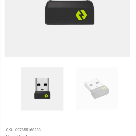
SKU:
097855168283