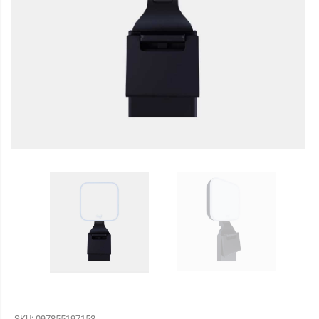
SKU:
097855197153