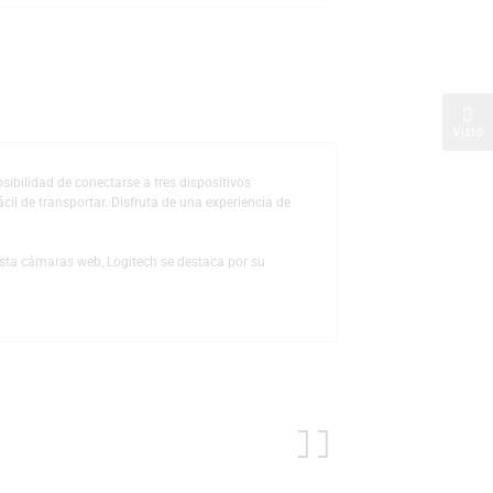
s
de deseos
mente. Con la posibilidad de conectarse a tres dispositivos
ligero lo hace fácil de transportar. Disfruta de una experiencia de
Desde teclados hasta cámaras web, Logitech se destaca por su
ajo moderno.