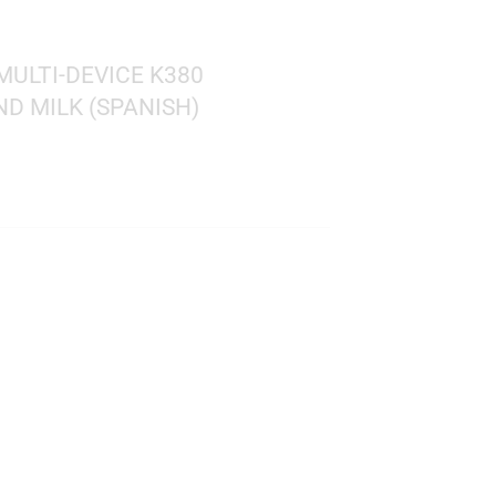
GITECH MULTI-DEVICE K380
 – ALMOND MILK (SPANISH)
tooth 3.0
: No