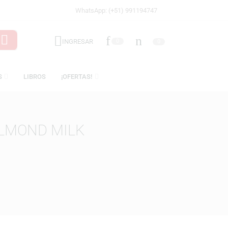
WhatsApp: (+51) 991194747
INGRESAR
0
LICENCIAS
LIBROS
¡OFERTAS!
OTH – ALMOND MILK