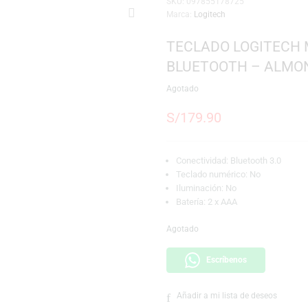
SKU:
097855178725
Marca:
Logitech
TECLADO LO
BLUETOOTH
Agotado
S/
179.90
Conectividad: Blue
Teclado numérico
Iluminación: No
Batería: 2 x AAA
Agotado