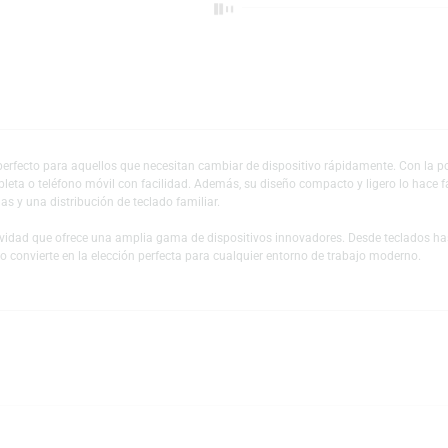
Escríbeno
Añadir a mi lista 
ooth es perfecto para aquellos que necesitan cambiar de dispositivo rápida
adora, tableta o teléfono móvil con facilidad. Además, su diseño compacto y 
dondeadas y una distribución de teclado familiar.
e productividad que ofrece una amplia gama de dispositivos innovadores. 
, lo que lo convierte en la elección perfecta para cualquier entorno de trab