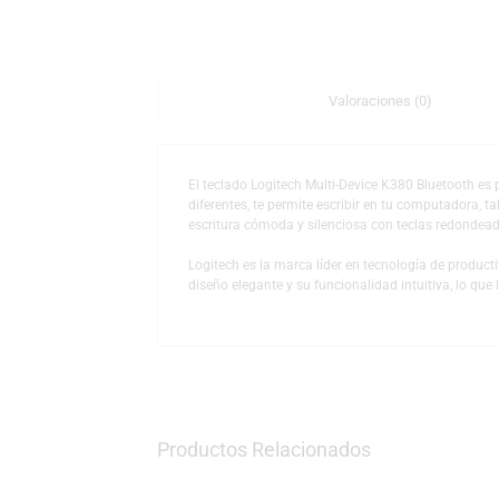
Descripción
Valoraciones (0)
El teclado Logitech Multi-Device K380 Bluet
diferentes, te permite escribir en tu comput
escritura cómoda y silenciosa con teclas re
Logitech es la marca líder en tecnología d
diseño elegante y su funcionalidad intuitiva