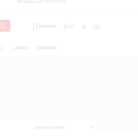
WhatsApp: (+51) 991194747
INGRESAR
0
LICENCIAS
LIBROS
¡OFERTAS!