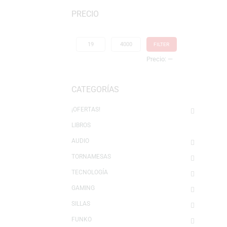
Mostrando 1–16 de 1785 resultados
PRECIO
FILTER
Precio:
—
CATEGORÍAS
¡OFERTAS!
LIBROS
AUDIO
TORNAMESAS
TECNOLOGÍA